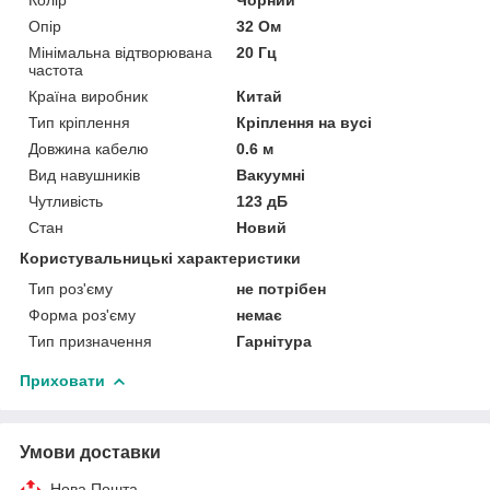
Опір
32 Ом
Мінімальна відтворювана
20 Гц
частота
Країна виробник
Китай
Тип кріплення
Кріплення на вусі
Довжина кабелю
0.6 м
Вид навушників
Вакуумні
Чутливість
123 дБ
Стан
Новий
Користувальницькі характеристики
Тип роз'єму
не потрібен
Форма роз'єму
немає
Тип призначення
Гарнітура
Приховати
Умови доставки
Нова Пошта