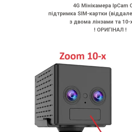
4G Мінікамера IpCam
підтримка SIM-картки (віддал
з двома лінзами та 10-
! ОРИГІНАЛ !