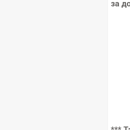
за д
*** 