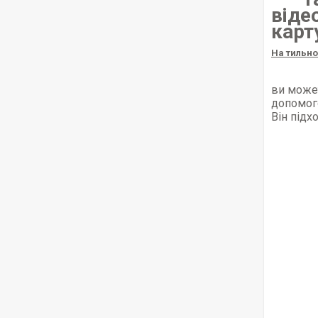
віде
карту
На тильно
ви может
допомого
Він підх