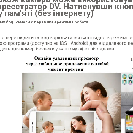
ореєстратор DV. Натиснувши кноп
 пам'яті (без інтернету)
му боці камери є перемикач режимів роботи
е переглядати та відтворювати всі ваші відео в режимі р
ю програми (доступно на iOS і Android) для віддаленого п
одить для камер безпеки у вашому офісі або вдома.