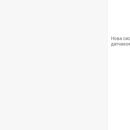
Нова си
датчиком