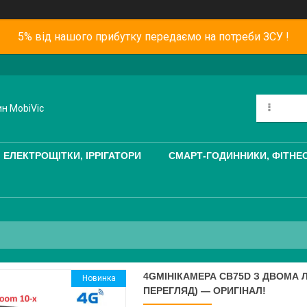
5% від нашого прибутку передаємо на потреби ЗСУ !
ин MobiVic
І ЕЛЕКТРОЩІТКИ, ІРРІГАТОРИ
СМАРТ-ГОДИННИКИ, ФІТНЕ
4GМІНІКАМЕРА CB75D З ДВОМА 
Новинка
ПЕРЕГЛЯД) — ОРИГІНАЛ!