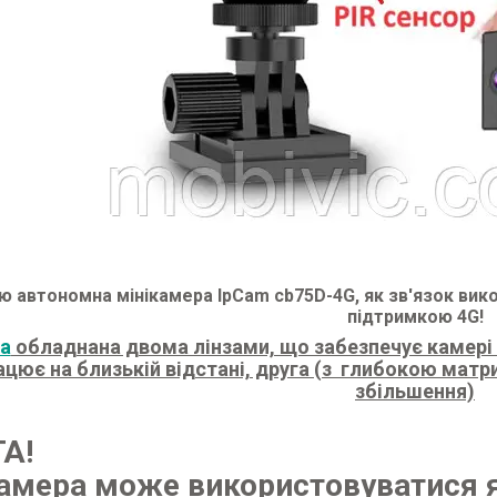
ю автономна мінікамера IpCam cb75D-4G, як зв'язок вик
підтримкою 4G!
а
обладнана двома лінзами, що забезпечує камері г
ацює на близькій відстані, друга (з глибокою матр
збільшення)
А!
Камера може використовуватися я