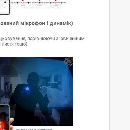
ований мікрофон і динамік)
ацьовування, порівнюючи зі звичайним
 листя тощо)