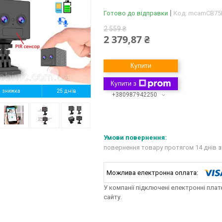
Готово до відправки
Код:
mcamCB75
2 559 ₴
2 379,87 ₴
Купити
Купити з
%
25 днів
+380987942250
повернення товару протягом 14 днів
з
У компанії підключені електронні пла
сайту.