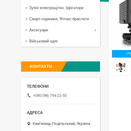
Зубні електрощітки, Іррігатори
Смарт-годиники, Фітнес-браслети
Аксесуари
Військовий одяг
–7
КОНТАКТИ
+380 (98) 794-22-50
Кам'янець-Подільський, Україна