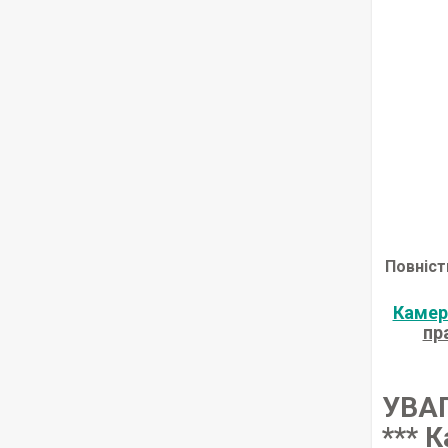
Повніст
Камер
пр
УВАГ
*** 