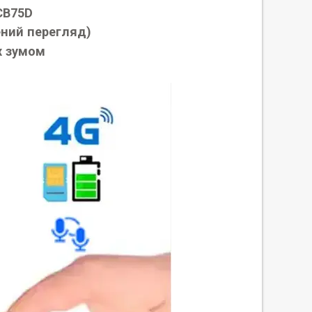
 CB75D
ений перегляд)
х зумом