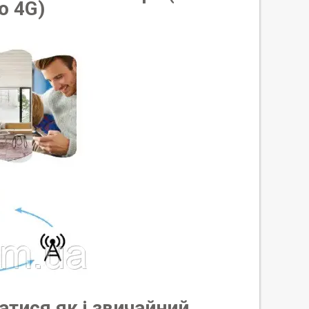
ю 4G)
тися як і звичайний