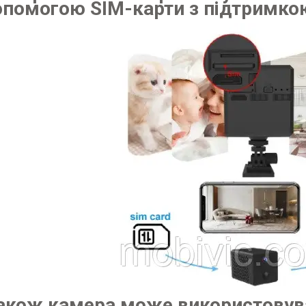
опомогою SIM-карти з підтримко
Також камера може використовува