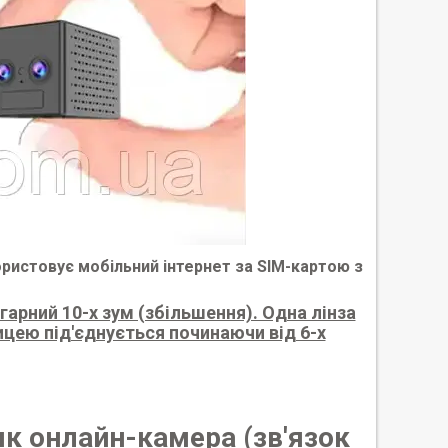
ористовує мобільний інтернет за SIM-картою з
арний 10-х зум (збільшення). Одна лінза
ицею під'єднується починаючи від 6-х
к онлайн-камера (зв'язок