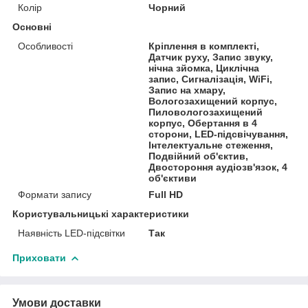
Колір
Чорний
Основні
Особливості
Кріплення в комплекті,
Датчик руху, Запис звуку,
нічна зйомка, Циклічна
запис, Сигналізація, WiFi,
Запис на хмару,
Вологозахищений корпус,
Пиловологозахищений
корпус, Обертання в 4
сторони, LED-підсвічування,
Інтелектуальне стеження,
Подвійний об'єктив,
Двостороння аудіозв'язок, 4
об'єктиви
Формати запису
Full HD
Користувальницькі характеристики
Наявність LED-підсвітки
Так
Приховати
Умови доставки