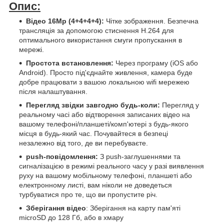
Опис:
Відео 16Mp (4+4+4+4):
Чітке зображення. Безпечна
трансляція за допомогою стиснення H.264 для
оптимального використання смуги пропускання в
мережі.
Простота встановлення:
Через програму (iOS або
Android). Просто під'єднайте живлення, камера буде
добре працювати з вашою локальною wifi мережею
після налаштування.
Перегляд звідки завгодно будь-коли:
Перегляд у
реальному часі або відтворення записаних відео на
вашому телефоні/планшеті/комп'ютері з будь-якого
місця в будь-який час. Почувайтеся в безпеці
незалежно від того, де ви перебуваєте.
push-повідомлення:
З push-заглушеннями та
сигналізацією в режимі реального часу у разі виявлення
руху на вашому мобільному телефоні, планшеті або
електронному листі, вам ніколи не доведеться
турбуватися про те, що ви пропустите річ.
Зберігання відео
: Зберігання на карту пам'яті
microSD до 128 Гб, або в хмару