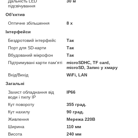
Дальність LED
30 м
підсвічування
Об'єктив
Оптичне збільшення
8 х
Інтерфейси
Бездротовий інтерфейс
Так
Порт для SD-карти
Так
Вбудований мікрофон
Так
Підтримувані карти пам'яті
microSDHC, TF card,
microSD, Запис у хмару
Вхід/Вихід
WiFi, LAN
Загальні
Захист обладнання від
IP66
води і пилу IP
Кут повороту
355 град.
Кут нахилу
90 град.
Живлення
Мережа 220В
Ширина
110 мм
Висота
240 мм