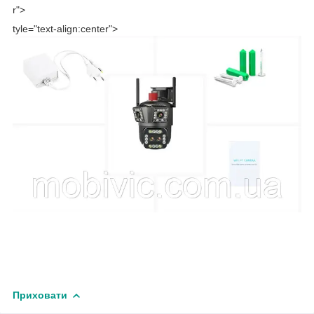
r">
tyle="text-align:center">
Приховати