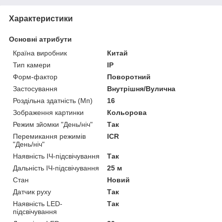
Характеристики
Основні атрибути
Країна виробник
Китай
Тип камери
IP
Форм-фактор
Поворотний
Застосування
Внутрішня/Вулична
Роздільна здатність (Мп)
16
Зображення картинки
Кольорова
Режим зйомки "День/ніч"
Так
Перемикання режимів
ICR
"День/ніч"
Наявність ІЧ-підсвічування
Так
Дальність ІЧ-підсвічування
25 м
Стан
Новий
Датчик руху
Так
Наявність LED-
Так
підсвічування