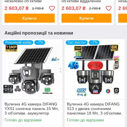
незалежні об'єктиви
об'єктиви віддалений
неза
віддалений перегляд
перегляд
відд
2 603,07
2 603,07
2 6
₴
₴
2 799 ₴
2 799 ₴
обертання,сигналізація —
обертання,сигналізація —
обер
ORIGINAL
ORIGINAL
ORI
Купити
Купити
Акційні пропозиції та новинки
Розумний вибір
–7%
Топ якість!
–7%
Вулична 4G камера DIFANG
Вулична 4G камера DIFANG
YXS1 сонячна панель 15 Мп,
S13 з двома сонячними
3 об'єктиви, акумулятор
панелями 18 Мп, 3 об'єктиви,
10000 мА·год, PIR
акумулятор 18000 мА·год,
Готово до відправки
Готово до відправки
PIR