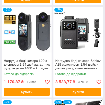
–7%
–7%
Нагрудна боді-камера L20 з
Нагрудна боді-камера Boblov
дисплеєм 1.54 дюйма, датчик
A28 з дисплеєм 1.54 дюйми,
руху, акум — 1400 мА·год —
датчик руху, нічне знімання,
ОРІГІНАЛ!
акум — ОРІГІНАЛ!
Готово до відправки
Готово до відправки
1 170,87
3 523,77
₴
₴
1 259 ₴
3 789 ₴
Купити
Купити
–7%
Топ
–7%