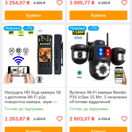
3 254,07
3 895,77
₴
₴
3 499 ₴
4 189 ₴
Купити
Купити
Новинка
–7%
Новинка
–7%
Нагрудна HD боді-камера S6
Вулична Wi-Fi камера Besder
з дисплеєм Wi-Fi p2p
P16 IcSee 15 Мп, 3 незалежні
поворотна камера, акум —
об'єктиви віддалений
1400 мА·год — ОРІГІНАЛ!
перегляд
Готово до відправки
Готово до відправки
обертання,сигналізація —
ORIGINAL
1 263,87
2 603,07
₴
₴
1 359 ₴
2 799 ₴
Купити
Купити