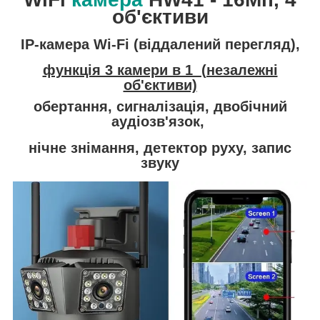
об'єктиви
IP-камера Wi-Fi (віддалений перегляд),
функція 3 камери в 1 (незалежні
об'єктиви)
обертання, сигналізація, двобічний
аудіозв'язок,
нічне знімання, детектор руху, запис
звуку