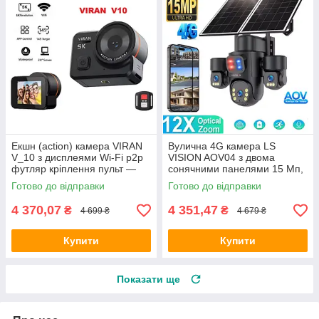
Екшн (action) камера VIRAN
Вулична 4G камера LS
V_10 з дисплеями Wi-Fi p2p
VISION AOV04 з двома
футляр кріплення пульт —
сонячними панелями 15 Мп,
ОРИГІНАЛ!
3 об'єктиви, акумулятор
Готово до відправки
Готово до відправки
20100 мА·год, PIR
4 370,07
4 351,47
₴
₴
4 699 ₴
4 679 ₴
Купити
Купити
Показати ще