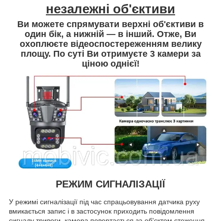
незалежні об'єктиви
Ви можете спрямувати верхні об'єктиви в
один бік, а нижній — в інший. Отже, Ви
охоплюєте відеоспостереженням велику
площу. По суті Ви отримуєте 3 камери за
ціною однієї!
РЕЖИМ СИГНАЛІЗАЦІЇ
У режимі сигналізації під час спрацьовування датчика руху
вмикається запис і в застосунок приходить повідомлення
сигналу тривоги, камера повертається за об'єктом стеження.