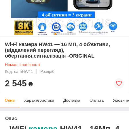
Wi-Fi камера HW41 — 16 МП, 4 об'єктиви,
(віддалений перегляд),
обертання,сигналізація -ORIGINAL
Немає в наявності
Код: camHW41
Роздріб
2 545
₴
Опис
Характеристики
Доставка
Оплата
Умови п
Опис
WiFi
камера
HW41 - 16Мп,
4