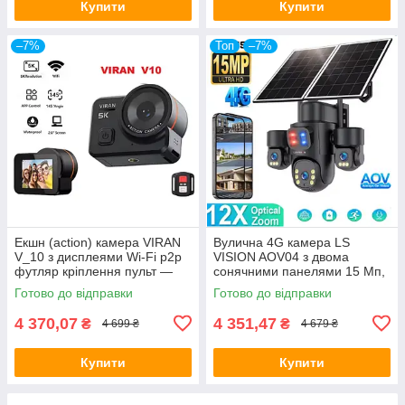
Купити
Купити
–7%
Топ
–7%
Екшн (action) камера VIRAN
Вулична 4G камера LS
V_10 з дисплеями Wi-Fi p2p
VISION AOV04 з двома
футляр кріплення пульт —
сонячними панелями 15 Мп,
ОРИГІНАЛ!
3 об'єктиви, акумулятор
Готово до відправки
Готово до відправки
20100 мА·год, PIR
4 370,07
4 351,47
₴
₴
4 699 ₴
4 679 ₴
Купити
Купити