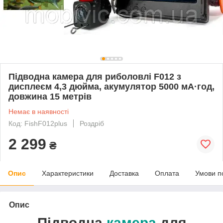
Підводна камера для риболовлі F012 з
дисплеєм 4,3 дюйма, акумулятор 5000 мА·год,
довжина 15 метрів
Немає в наявності
Код: FishF012plus
Роздріб
2 299
₴
Опис
Характеристики
Доставка
Оплата
Умови п
Опис
Підводна
камера
для