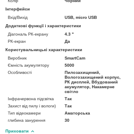
Колір
Чорний
Інтерфейси
Вхід/Вихід
USB, micro USB
Додаткові функції і характеристики
Діагональ РК-екрану
4.3 "
РК-екран
Да
Користувальницькі характеристики
Виробник
SmartCam
Ємність акумулятору
5000
Особливості
Пилозахищений,
Вологозахищений корпус,
РК дисплей, Вбудований
акумулятор, Накамерне
світло
Інфрачервона підсвітка
Так
Захист від пилу і вологи)
Так
Тип відеокамери
Аматорська
глибина занурення
30
Приховати