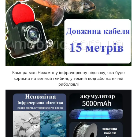
Камера має Незамітну інфрачервону підсвітку, яка буде
корисна на великій глибині, у темній воді або на нічній
риболовлі