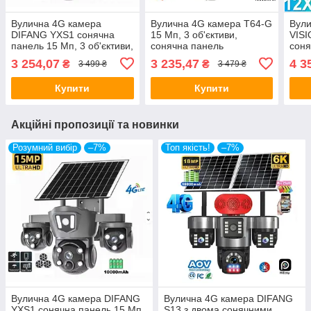
Вулична 4G камера
Вулична 4G камера T64-G
Вули
DIFANG YXS1 сонячна
15 Мп, 3 об'єктиви,
VISI
панель 15 Мп, 3 об'єктиви,
сонячна панель
сон
акумулятор 10000 мА·год,
заряджання, акумулятор
Мп, 
3 254,07
3 235,47
4 3
₴
₴
3 499 ₴
3 479 ₴
PIR
10000 мА·год, PIR
акум
PIR
Купити
Купити
Акційні пропозиції та новинки
Розумний вибір
–7%
Топ якість!
–7%
Вулична 4G камера DIFANG
Вулична 4G камера DIFANG
YXS1 сонячна панель 15 Мп,
S13 з двома сонячними