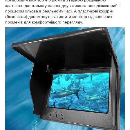
Кольоровий монітор 4,3 дюйма з гарною роздільною
здатністю дасть змогу насолоджуватися за поведінкою риб і
процесом кльова в реальному часі. А пластикові козирки
(боковички) допоможуть захистити монітор від сонячних
променів для комфортнішого перегляду.