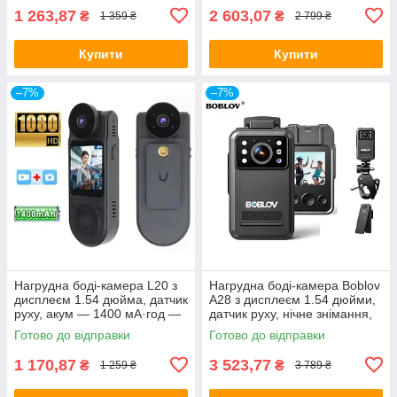
ORIGINAL
1 263,87
2 603,07
₴
₴
1 359 ₴
2 799 ₴
Купити
Купити
–7%
–7%
Нагрудна боді-камера L20 з
Нагрудна боді-камера Boblov
дисплеєм 1.54 дюйма, датчик
A28 з дисплеєм 1.54 дюйми,
руху, акум — 1400 мА·год —
датчик руху, нічне знімання,
ОРІГІНАЛ!
акум — ОРІГІНАЛ!
Готово до відправки
Готово до відправки
1 170,87
3 523,77
₴
₴
1 259 ₴
3 789 ₴