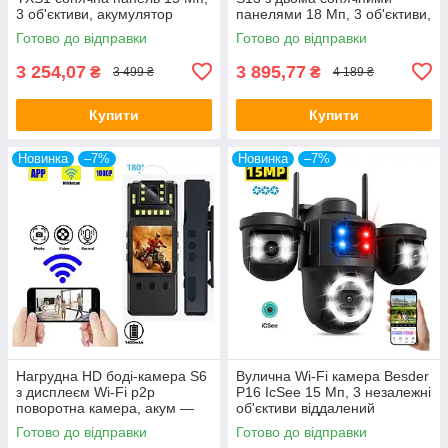
3 об'єктиви, акумулятор
панелями 18 Мп, 3 об'єктиви,
10000 мА·год, PIR
акумулятор 18000 мА·год,
Готово до відправки
Готово до відправки
PIR
3 254,07
3 895,77
₴
₴
3 499 ₴
4 189 ₴
Купити
Купити
Новинка
–7%
Новинка
–7%
Нагрудна HD боді-камера S6
Вулична Wi-Fi камера Besder
з дисплеєм Wi-Fi p2p
P16 IcSee 15 Мп, 3 незалежні
поворотна камера, акум —
об'єктиви віддалений
1400 мА·год — ОРІГІНАЛ!
перегляд
Готово до відправки
Готово до відправки
обертання,сигналізація —