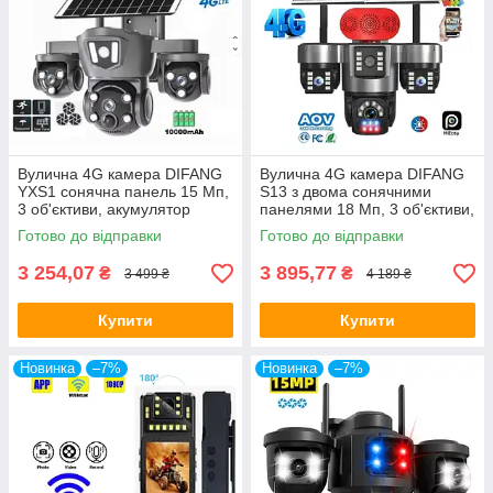
Вулична 4G камера DIFANG
Вулична 4G камера DIFANG
YXS1 сонячна панель 15 Мп,
S13 з двома сонячними
3 об'єктиви, акумулятор
панелями 18 Мп, 3 об'єктиви,
10000 мА·год, PIR
акумулятор 18000 мА·год,
Готово до відправки
Готово до відправки
PIR
3 254,07
3 895,77
₴
₴
3 499 ₴
4 189 ₴
Купити
Купити
Новинка
–7%
Новинка
–7%