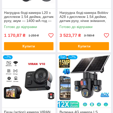
Нагрудна боді-камера L20 з
Нагрудна боді-камера Boblov
дисплеєм 1.54 дюйма, датчик
A28 з дисплеєм 1.54 дюйми,
руху, акум — 1400 мА·год —
датчик руху, нічне знімання,
ОРІГІНАЛ!
акум — ОРІГІНАЛ!
Готово до відправки
Готово до відправки
1 170,87
3 523,77
₴
₴
1 259 ₴
3 789 ₴
Купити
Купити
–7%
Топ
–7%
Екшн (action) камера VIRAN
Вулична 4G камера LS