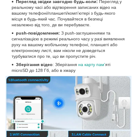
Перегляд звідки завгодно будь-коли:
Перегляд у
реальному часі або відтворення записаних відео на
вашому телефоні/планшеті/комп'ютері з будь-якого
місця в будь-який час. Почувайтеся в безпеці
незалежно від того, де ви перебуваєте.
push-повідомлення:
З push-заглушеннями та
сигналізацією в режимі реального часу у разі виявлення
руху на вашому мобільному телефоні, планшеті або
електронному листі, вам ніколи не доведеться
турбуватися про те, що ви пропустите річ.
Зберігання відео
: Зберігання
на карту пам'
яті
microSD до 128 Гб, або в хмару