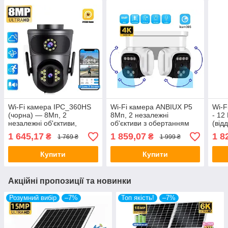
Wi-Fi камера IPC_360HS
Wi-Fi камера ANBIUX P5
Wi-F
(чорна) — 8Мп, 2
8Мп, 2 незалежні
- 12
незалежні об'єктиви,
об'єктиви з обертанням
(від
(віддалений перегляд),
віддалений перегляд
обер
1 645,17
1 859,07
1 8
₴
₴
1 769 ₴
1 999 ₴
обертання — ORIGINAL
сигналізація — ORIGINAL
ORI
Купити
Купити
Акційні пропозиції та новинки
Розумний вибір
–7%
Топ якість!
–7%