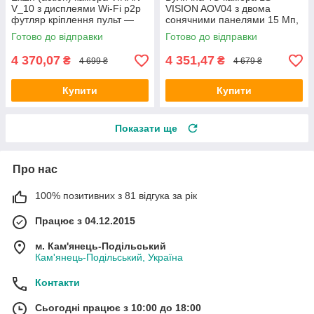
V_10 з дисплеями Wi-Fi p2p
VISION AOV04 з двома
футляр кріплення пульт —
сонячними панелями 15 Мп,
ОРИГІНАЛ!
3 об'єктиви, акумулятор
Готово до відправки
Готово до відправки
20100 мА·год, PIR
4 370,07
4 351,47
₴
₴
4 699 ₴
4 679 ₴
Купити
Купити
Показати ще
Про нас
100% позитивних з 81 відгука за рік
Працює з 04.12.2015
м. Кам'янець-Подільський
Кам'янець-Подільський, Україна
Контакти
Сьогодні працює з 10:00 до 18:00