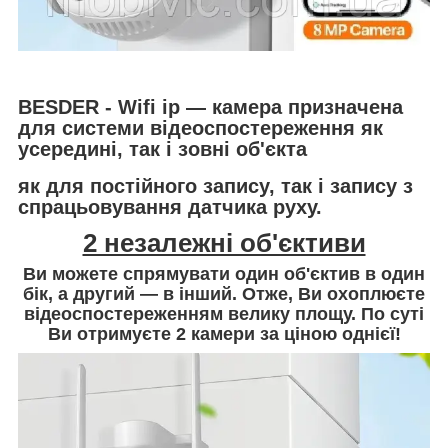
BESDER -
Wifi ip — камера призначена
для системи відеоспостереження як
усередині, так і зовні об'єкта
як для постійного запису, так і запису з
спрацьовування датчика руху.
2 незалежні об'єктиви
Ви можете спрямувати один об'єктив в один
бік, а другий — в інший. Отже, Ви охоплюєте
відеоспостереженням велику площу. По суті
Ви отримуєте 2 камери за ціною однієї!