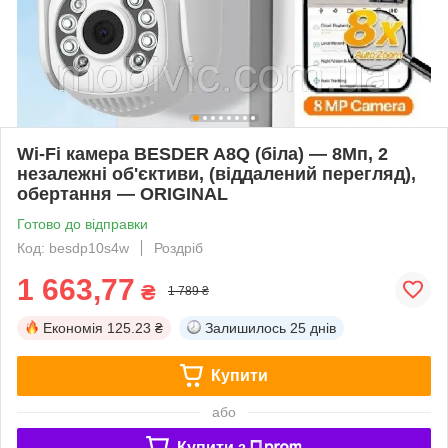
Wi-Fi камера BESDER A8Q (біла) — 8Мп, 2
незалежні об'єктиви, (віддалений перегляд),
обертання — ORIGINAL
Готово до відправки
Код: besdp10s4w
Роздріб
1 663,77
₴
1 789 ₴
Економія
125.23 ₴
Залишилось
25 днів
Купити
або
Купити з