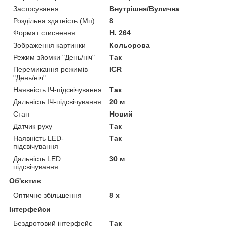
Застосування
Внутрішня/Вулична
Роздільна здатність (Мп)
8
Формат стиснення
H. 264
Зображення картинки
Кольорова
Режим зйомки "День/ніч"
Так
Перемикання режимів
ICR
"День/ніч"
Наявність ІЧ-підсвічування
Так
Дальність ІЧ-підсвічування
20 м
Стан
Новий
Датчик руху
Так
Наявність LED-
Так
підсвічування
Дальність LED
30 м
підсвічування
Об'єктив
Оптичне збільшення
8 х
Інтерфейси
Бездротовий інтерфейс
Так