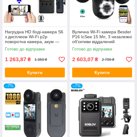
Нагрудна HD боді-камера S6
Вулична Wi-Fi камера Besder
з дисплеєм Wi-Fi p2p
P16 IcSee 15 Мп, 3 незалежні
поворотна камера, акум —
об'єктиви віддалений
1400 мА·год — ОРІГІНАЛ!
перегляд
Готово до відправки
Готово до відправки
обертання,сигналізація —
ORIGINAL
1 263,87
2 603,07
₴
₴
1 359 ₴
2 799 ₴
Купити
Купити
–7%
–7%