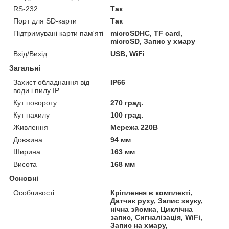
RS-232
Так
Порт для SD-карти
Так
Підтримувані карти пам'яті
microSDHC, TF card,
microSD, Запис у хмару
Вхід/Вихід
USB, WiFi
Загальні
Захист обладнання від
IP66
води і пилу IP
Кут повороту
270 град.
Кут нахилу
100 град.
Живлення
Мережа 220В
Довжина
94 мм
Ширина
163 мм
Висота
168 мм
Основні
Особливості
Кріплення в комплекті,
Датчик руху, Запис звуку,
нічна зйомка, Циклічна
запис, Сигналізація, WiFi,
Запис на хмару,