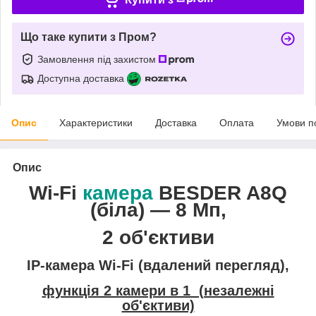
Що таке купити з Пром?
Замовлення під захистом
Доступна доставка
Опис
Характеристики
Доставка
Оплата
Умови п
Опис
Wi-Fi
камера
BESDER A8Q
(біла) — 8 Мп,
2 об'єктиви
IP-камера Wi-Fi (вдалений перегляд),
функція 2 камери в 1 (незалежні
об'єктиви)