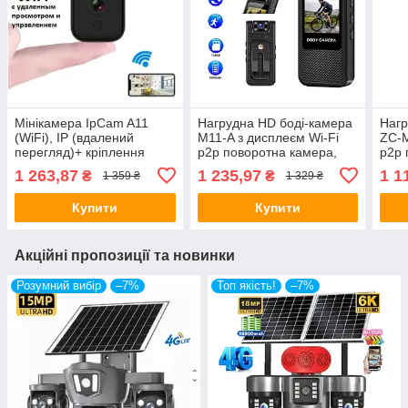
Мінікамера IpCam A11
Нагрудна HD боді-камера
Нагр
(WiFi), IP (вдалений
M11-A з дисплеєм Wi-Fi
ZC-M
перегляд)+ кріплення
p2p поворотна камера,
p2p 
акум — 1000 мА·год —
акум
1 263,87
1 235,97
1 1
₴
₴
1 359 ₴
1 329 ₴
ОРИГІНАЛ!
ОРИ
Купити
Купити
Акційні пропозиції та новинки
Розумний вибір
–7%
Топ якість!
–7%