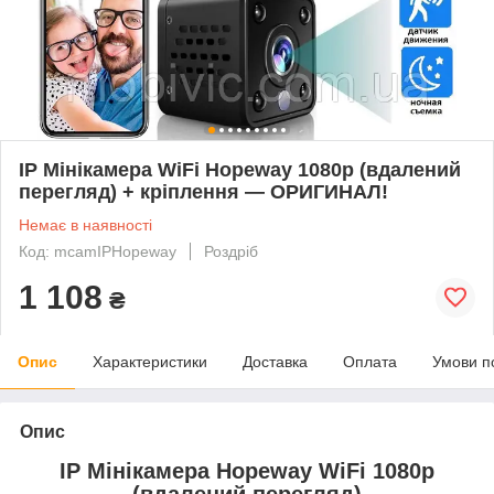
IP Мінікамера WiFi Hopeway 1080p (вдалений
перегляд) + кріплення — ОРИГИНАЛ!
Немає в наявності
Код: mcamIPHopeway
Роздріб
1 108
₴
Опис
Характеристики
Доставка
Оплата
Умови п
Опис
IP Мінікамера Hopeway WiFi 1080p
(вдалений перегляд)