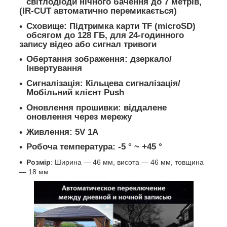
світлодіоди нічного бачення до 7 метрів,
(IR-CUT автоматично перемикається)
Сховище:
Підтримка карти TF (microSD)
обсягом до 128 ГБ, для 24-годинного
запису відео або сигнал тривоги
Обертання зображення:
дзеркало/
Інвертування
Сигналізація:
Кільцева сигналізація/
Мобільний клієнт Push
Оновлення прошивки:
віддалене
оновлення через мережу
Живлення
: 5V 1A
Робоча температура:
-5 ° ~ +45 °
Розмір
: Ширина — 46 мм, висота — 46 мм, товщина
— 18 мм