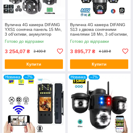
Вулична 4G камера DIFANG
Вулична 4G камера DIFANG
YXS1 сонячна панель 15 Мп,
S13 з двома сонячними
3 об'єктиви, акумулятор
панелями 18 Мп, 3 об'єктиви,
10000 мА·год, PIR
акумулятор 18000 мА·год,
Готово до відправки
Готово до відправки
PIR
3 254,07
3 895,77
₴
₴
3 499 ₴
4 189 ₴
Купити
Купити
Новинка
–7%
Новинка
–7%