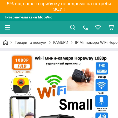
5% від нашого прибутку передаємо на потреби
ЗСУ !
Інтернет-магазин MobiVic
Товари та послуги
КАМЕРИ
IP Мінікамера WiFi Hop