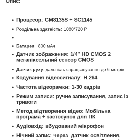
Опис:
Процесор:
GM8135S + SC1145
Роздільна здатність:
1080*720 P
Батарея
: 800 мАч
Датчик зображення:
1/4" HD CMOS 2
мегапіксельний сенсор CMOS
Датчик руху
: дальність спрацьовування до 6 метрів
Кодування відеосигналу:
H.264
Частота відеорамки:
1-30 кадрів
Режим записи:
ручне записування, запис із
тривоги
Метод відтворення відео:
Мобільна
програма + застосунок для ПК
Аудіовхід:
вбудований мікрофон
Нічний запис:
через датчик освітлення,