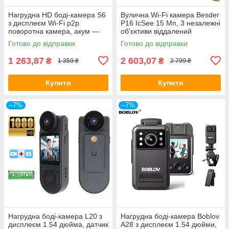
Нагрудна HD боді-камера S6
Вулична Wi-Fi камера Besder
з дисплеєм Wi-Fi p2p
P16 IcSee 15 Мп, 3 незалежні
поворотна камера, акум —
об'єктиви віддалений
1400 мА·год — ОРІГІНАЛ!
перегляд
Готово до відправки
Готово до відправки
обертання,сигналізація —
ORIGINAL
1 263,87
2 603,07
₴
₴
1 359 ₴
2 799 ₴
Купити
Купити
–7%
–7%
Нагрудна боді-камера L20 з
Нагрудна боді-камера Boblov
дисплеєм 1.54 дюйма, датчик
A28 з дисплеєм 1.54 дюйми,