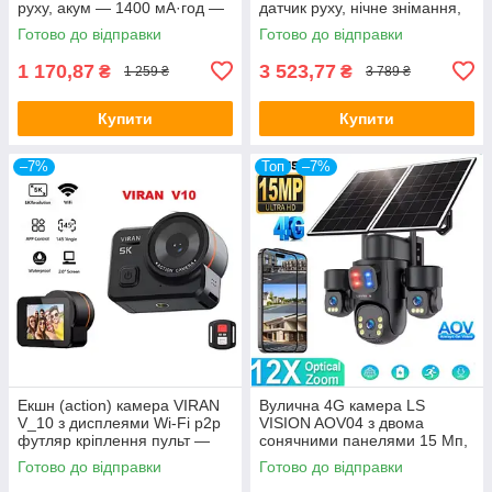
руху, акум — 1400 мА·год —
датчик руху, нічне знімання,
ОРІГІНАЛ!
акум — ОРІГІНАЛ!
Готово до відправки
Готово до відправки
1 170,87
3 523,77
₴
₴
1 259 ₴
3 789 ₴
Купити
Купити
–7%
Топ
–7%
Екшн (action) камера VIRAN
Вулична 4G камера LS
V_10 з дисплеями Wi-Fi p2p
VISION AOV04 з двома
футляр кріплення пульт —
сонячними панелями 15 Мп,
ОРИГІНАЛ!
3 об'єктиви, акумулятор
Готово до відправки
Готово до відправки
20100 мА·год, PIR