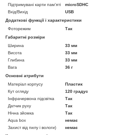
Підтримувані карти пам'яті
microSDHC
Вхід/Вихід
USB
Додаткові функції і характеристики
Фоторежим
Так
Габаритні розміри
Ширина
33 мм
Висота
33 мм
Глибина
33 мм
Вага
36 г
Основні атрибути
Матеріал корпусу
Пластик
Кут огляду
120 градус
Інфрачервона підсвітка
Так
Датчик руху
Так
Нічна зйомка
Так
Aqua box
немає
Захист від пилу і вологи)
немає